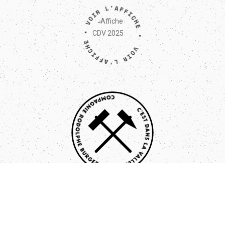
VOIR L'AFFICHE • VOIR L'AFFICHE •
';