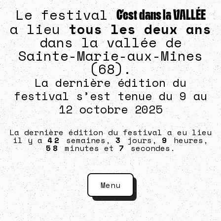
Le festival
C’est dans la VALLÉE
a lieu
tous les deux ans
dans la vallée de
Sainte-Marie-aux-Mines
(68).
La dernière édition du
festival s’est tenue du 9 au
12 octobre 2025
La dernière édition du festival a eu lieu
il y a
42
semaines,
3
jours,
9
heures,
58
minutes et
7
secondes.
Menu